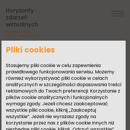
Paweł
Od 2004 roku zaangażowany w
produkcję filmową, głównie w
Horyzonty
postprodukcję i tworzenie efektów
Łazniak
zdarzeń
specjalnych. Pracował dla takich
wirtualnych
stacji, jak: MTV, TVN, TVP. Od zawsze
Prognozy rozwoju
fan technologii rzeczywistości
nowych rzeczywistości
cyfrowych
wirtualnej oraz podobnych
zagadnień. W 2013 roku jako
Pliki cookies
pierwszy w Polsce sprzedał i
wdrożył komercyjnie wraz z
Stosujemy pliki cookie w celu zapewnienia
Damianem Karczewskim projekt
prawidłowego funkcjonowania serwisu. Możemy
wykorzystujący gogle VR (Oculus)
również wykorzystywać pliki cookie w celach
pod marką VR-ONE. Następnie z
analitycznych w szczególności dopasowania treści
pasji, wspólnie z Damianem
reklamowych do Twoich preferencji. Korzystanie z
Karczewskim i Adamem Cegielskim,
plików cookie analitycznych i funkcjonalnych
przekuł markę w biznes, tworząc
wymaga zgody. Jeżeli chcesz zaakceptować
dobrze prosperującą firmę VR VISIO
wszystkie pliki cookie, kliknij „Zaakceptuj
GROUP S.A., obecnie: Ignibit S.A.
wszystkie”. Jeżeli nie wyrażasz zgody na
Aktualnie rozwija spółkę HexArt, w
korzystanie przez nas z plików cookie innych niż
której łączy zamiłowania filmowe z
niezbędne pliki cookie, kliknij „Odrzuć wszystkie”.