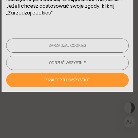
technologiami, rozwiązując i
Jeżeli chcesz dostosować swoje zgody, kliknij
zawiązując na nowo złożone supełki
„Zarządzaj cookies”.
kodu w silniku UE4, a w
szczególności tworząc dobry
workflow dla produkcji wirtualnej
opartej na LED oraz GreenBox, a
także dla produkcji fabularnych i
ZARZĄDZAJ COOKIES
reklam TV.
ODRZUĆ WSZYSTKIE
ZAAKCEPTUJ WSZYSTKIE