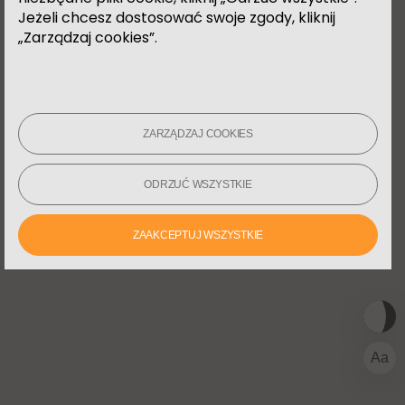
korzysta z motywów
Jeżeli chcesz dostosować swoje zgody, kliknij
politycznych, geologicznych i
„Zarządzaj cookies”.
animalistycznych. Fascynują ją
współczesne mity i rytuały oraz
nadchodząca apokalipsa.
Notorycznie śni o zwierzęcych
hybrydach i przestronności
ZARZĄDZAJ COOKIES
architektury.
ODRZUĆ WSZYSTKIE
ZAAKCEPTUJ WSZYSTKIE