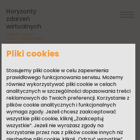
Agata
Urodzona w 1995 r. Absolwentka
intermediów na UAP (2018),
Horyzonty
aktualnie studentka Wydziału
Konarska
zdarzeń
Sztuki Mediów ASP
wirtualnych
w Warszawie. Jej działania
Prognozy rozwoju
artystyczne opierają się na
nowych rzeczywistości
cyfrowych
wykorzystaniu różnych mediów,
takich jak wideo, dźwięk
Pliki cookies
i performans, za pomocą
których tworzy sytuacje
Stosujemy pliki cookie w celu zapewnienia
interaktywne. Od niedawna
prawidłowego funkcjonowania serwisu. Możemy
kreuje też rzeczywistości
również wykorzystywać pliki cookie w celach
wirtualne. W swoich działaniach
analitycznych w szczególności dopasowania treści
dotyka tematyki religijności,
reklamowych do Twoich preferencji. Korzystanie z
oscylując między sacrum a
plików cookie analitycznych i funkcjonalnych
profanum. Bada fenomen
wymaga zgody. Jeżeli chcesz zaakceptować
ikoniczności kobiety, poszukując
wszystkie pliki cookie, kliknij „Zaakceptuj
antropologicznej genezy
wszystkie”. Jeżeli nie wyrażasz zgody na
matriarchatu i jej odniesień w
korzystanie przez nas z plików cookie innych niż
erze antropocenu. Często
niezbędne pliki cookie, kliknij „Odrzuć wszystkie”.