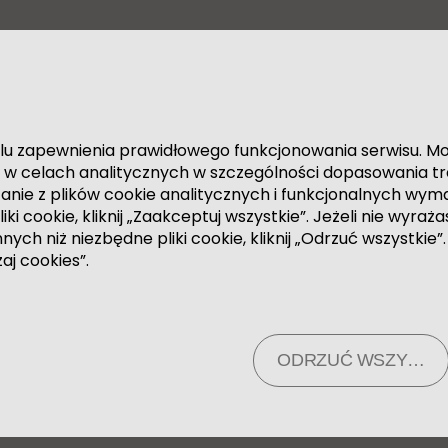
J-ka oraz projektantka. Absolwentka Wydziału 
ończy studia magisterskie na Wydziale Sztuki 
O NAS
AKTUALNOŚCI
EKSPERCI
ntyfikacji wizualnych. Stworzyła realizacje mię
iału Sztuki Mediów warszawskiej ASP. Współtwor
e scenografię oraz oprawę graficzną. Cykl jej 
ad Wisłą czy Klub SPATiF (wszystkie w Warszaw
celu zapewnienia prawidłowego funkcjonowania serwisu. 
e w celach analitycznych w szczególności dopasowania t
ektując instalacje artystyczne na duże imprezy,
tanie z plików cookie analitycznych i funkcjonalnych wym
w Gdańsku.
i cookie, kliknij „Zaakceptuj wszystkie”. Jeżeli nie wyraż
nnych niż niezbędne pliki cookie, kliknij „Odrzuć wszystkie
zaj cookies”.
ODRZUĆ WSZYSTKI