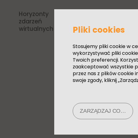
Dominika
Artystka wizualna, D
Warszawie. Obecnie k
Horyzonty
Prognozy rozwoju
nowych rzeczywistości
Wolska
się projektowaniem ide
zdarzeń
cyfrowych
Pliki cookies
wirtualnych
Clay Art czy dla Wydz
dla którego projektuj
jak Jasna 1, Paloma n
Stosujemy pliki cookie w 
wykorzystywać pliki cooki
zdobyła również, proj
Twoich preferencji. Korzys
festiwal Wisłoujście 
zaakceptować wszystkie plik
przez nas z plików cookie i
swoje zgody, kliknij „Zarząd
ZARZĄDZAJ COOKIES