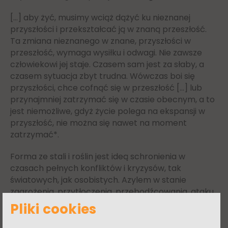
[…] aby żyć, musimy wciąż dążyć ku nieznanej
przyszłości i przekształcać ją w znaną przeszłość.
Ta zmiana nieznanego w znane, przyszłości w
przeszłość, wymaga wysiłku i odwagi. Nie zawsze
człowiekowi jej staje. Czasem sam jest za słaby, a
czasem sytuacja zbyt trudna. Wówczas boi się
przyszłości, chce cofnąć się w przeszłość […] lub
przynajmniej zatrzymać się w czasie obecnym, a to
jest niemożliwe, gdyż życie polega na ekspansji w
przyszłość, nie można się nawet na moment
zatrzymać*.
Forma ze stali i roślin jest ideą schronienia w
czasach pełnych konfliktów i kryzysów, tak
światowych, jak osobistych. Azylem w stanie
zagrożenia, przytłoczenia, przebodźcowania, ataku
lęku przed niepewną przyszłością. Artystki zadają
Pliki cookies
pytanie o możliwości regeneracji, ukojenia w
przyspieszonym, technologicznym, wymierającym