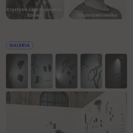
Krystyna Jędrzejewska-
Szmek
Paulina Mirowska
GALERIA