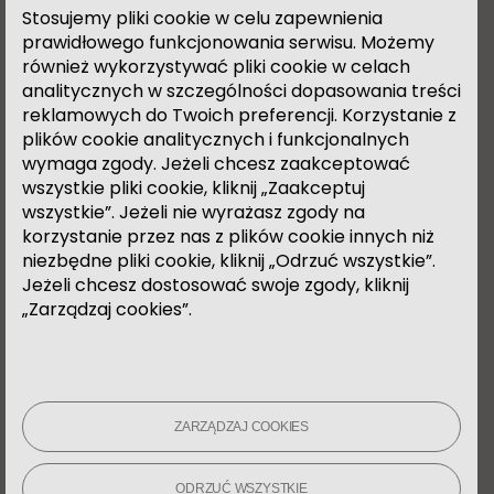
Stosujemy pliki cookie w celu zapewnienia
świecie. Praca nad
Przetrwalnikiem
ma dla nich
prawidłowego funkcjonowania serwisu. Możemy
także wymiar osobisty, gdyż dla każdej z nich jest to
również wykorzystywać pliki cookie w celach
czas mierzenia się z własnymi problemami –
analitycznych w szczególności dopasowania treści
śmiercią rodzica i wypaleniem aktywistycznym.
reklamowych do Twoich preferencji. Korzystanie z
plików cookie analitycznych i funkcjonalnych
Obiekt został wyłożony suszem roślinnym
wymaga zgody. Jeżeli chcesz zaakceptować
zebranym na miejskich nieużytkach i okrajkach.
wszystkie pliki cookie, kliknij „Zaakceptuj
Jego dopełnieniem jest kolaż prezentujący proces
wszystkie”. Jeżeli nie wyrażasz zgody na
artystyczno-badawczy. Stanowi on namysł nad
korzystanie przez nas z plików cookie innych niż
materialnością nasiona, łączącego miękkość
niezbędne pliki cookie, kliknij „Odrzuć wszystkie”.
wnętrza, w którym mieści się delikatny zarodek, z
Jeżeli chcesz dostosować swoje zgody, kliknij
twardością łupiny, która chroni go przed światem
„Zarządzaj cookies”.
zewnętrznym i pomaga przetrwać okres
niekorzystnych warunków zewnętrznych. Badając
rośliny i przyglądając się im, artystki uczą się
jednocześnie innych modeli funkcjonowania w
czasie teraźniejszym, z delikatnym „wychyleniem w
ZARZĄDZAJ COOKIES
przyszłość”**.
ODRZUĆ WSZYSTKIE