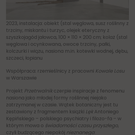
2023, instalacja: obiekt (stal węglowa, susz roślinny z
trzciny, miskantu i turzyc, olejek eteryczny z
szyszkojagód jałowca, 100 × 110 × 200 cm; kolaż (stal
węglowa i ocynkowana, owoce trzciny, pałki,
kolczurki i wiązu, nasiona m.in. kotewki wodnej, dębu,
szczeci, łopianu
Współpraca: rzemieślnicy z pracowni
Kowale Losu
w Warszawie
Projekt
Przetrwalnik
czerpie inspiracje z fenomenu
nasiona jako młodej formy roślinnej niejako
zatrzymanej w czasie. Wątek botaniczny jest tu
zestawiony z fragmentem książki
Lęk
Antoniego
Kępińskiego – polskiego psychiatry i filozo-fa – w
którym mowa o
świadomości czasu przyszłego
,
czyli budzącego niepokój
nieznanego
: