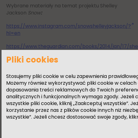
Wybrane materiały na temat projektu Shelley
Jackson
Snow
:
https://www.instagram.com/snowshelleyjackson/?
hl=en
https://www.theguardian.com/books/2014/jan/17/she
jackson-writes-snow-story-tattoos
Pliki cookies
Anna Nacher,
The Creative Process as a “Dance of
Agency”. Shelley Jackson’s Snow: Performing
Stosujemy pliki cookie w celu zapewnienia prawidłowe
Literary Text with Elements
[w:]
Digital Media and
Możemy również wykorzystywać pliki cookie w celach 
Textuality
, red. Daniela Maduro-Cortes, Transcript
dopasowania treści reklamowych do Twoich preferencji
Verlag, Bielefeld 2017
analitycznych i funkcjonalnych wymaga zgody. Jeżel
https://www.degruyter.com/document/doi/10.1515/97
wszystkie pliki cookie, kliknij „Zaakceptuj wszystkie”. J
lang=en&srsltid=AfmBOooiHM1Wjp9yWNqOcVDnndJe
korzystanie przez nas z plików cookie innych niż niezbęd
wszystkie”. Jeżeli chcesz dostosować swoje zgody, klikn
(otwarty dostęp)
Wybrane materiały na temat projektu
Rare