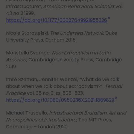
Infrastructure”,
American Behavioral Scientist
vol.
43 no 3 1999,
https://doi.org/10.1177/00027649921955326
Nicole Starosielski,
The Undersea Network
, Duke
University Press, Durham 2015.
Maristella Svampa,
Neo-Extractivism in Latin
America
, Cambridge University Press, Cambridge
2019.
Imre Szeman, Jennifer Wenzel, “What do we talk
about when we talk about extractivism?”.
Textual
Practice
vol. 35 no. 3, ss. 505–523,
https://doi.org/10.1080/0950236X.2021.1889829
Michael Truscello,
Infrastructural Brutalism. Art and
Necropolitics of Infrastructure
, The MIT Press,
Cambridge – London 2020.