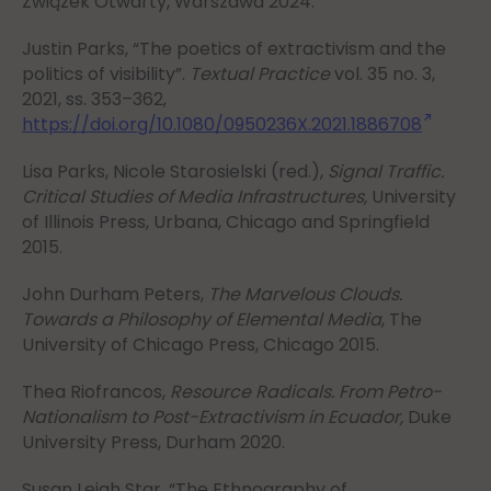
Związek Otwarty, Warszawa 2024.
Justin Parks, “The poetics of extractivism and the
politics of visibility”.
Textual Practice
vol. 35 no. 3,
2021, ss. 353–362,
https://doi.org/10.1080/0950236X.2021.1886708
Lisa Parks, Nicole Starosielski (red.),
Signal Traffic.
Critical Studies of Media Infrastructures,
University
of Illinois Press, Urbana, Chicago and Springfield
2015.
John Durham Peters,
The Marvelous Clouds.
Towards a Philosophy of Elemental Media
, The
University of Chicago Press, Chicago 2015.
Thea Riofrancos,
Resource Radicals. From Petro-
Nationalism to Post-Extractivism in Ecuador,
Duke
University Press, Durham 2020.
Susan Leigh Star, “The Ethnography of