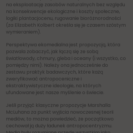
na eksploatację zasobów naturalnych bez względu
na konsekwencje ekologiczne i koszty społeczne,
logiki plantacjocenu, rugowanie bioróżnorodności
(za Elizabeth Kolbert określa się je czasem szóstym
wymieraniem).
Perspektywa ekomedialna jest propozycją, która
pozwala zobaczyć, jak łączą się ze sobą
światłowody, chmury, gleba i oceany (i wszystko, co
pomiędzy nimi). Należy ona jednocześnie do
zestawu praktyk badawczych, które każą
zweryfikować antropoceniczne i
ekstraktywistyczne ideologie, na których
ufundowane jest nasze myślenie o świecie.
Jeśli przyjąć klasyczne propozycje Marshalla
McLuhana za punkt wyjścia nowoczesnej teorii
mediów, to można powiedzieć, że początkowo
cechował ją duży ładunek antropocentryzmu.
Media były rozumiane przede wszystkim jako