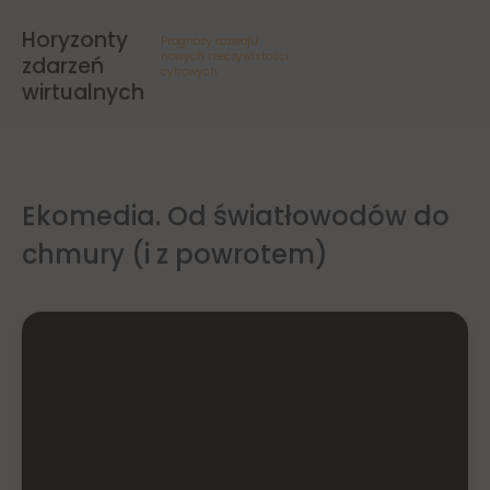
Horyzonty
Prognozy rozwoju
nowych rzeczywistości
zdarzeń
cyfrowych
wirtualnych
Ekomedia. Od światłowodów do
chmury (i z powrotem)