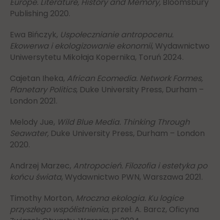
Europe. Literature, History and Memory,
Bloomsbury
Publishing 2020.
Ewa Bińczyk,
Uspołecznianie antropocenu.
Ekowerwa i ekologizowanie ekonomii
, Wydawnictwo
Uniwersytetu Mikołaja Kopernika, Toruń 2024.
Cajetan Iheka,
African Ecomedia. Network Formes,
Planetary Politics
, Duke University Press, Durham –
London 2021.
Melody Jue,
Wild Blue Media. Thinking Through
Seawater,
Duke University Press, Durham – London
2020.
Andrzej Marzec,
Antropocień. Filozofia i estetyka po
końcu świata
, Wydawnictwo PWN, Warszawa 2021.
Timothy Morton,
Mroczna ekologia. Ku logice
przyszłego współistnienia
, przeł. A. Barcz, Oficyna